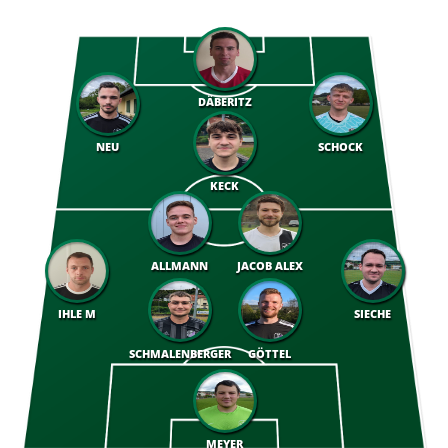
DÄBERITZ
NEU
SCHOCK
KECK
ALLMANN
JACOB ALEX
IHLE M
SIECHE
SCHMALENBERGER
GÖTTEL
MEYER