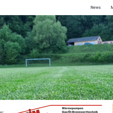
News
M