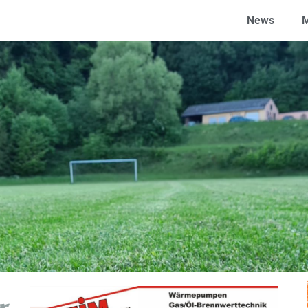
News
M