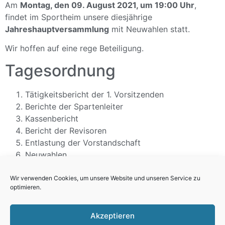
Am
Montag, den 09. August 2021, um 19:00 Uhr
,
findet im Sportheim unsere diesjährige
Jahreshauptversammlung
mit Neuwahlen statt.
Wir hoffen auf eine rege Beteiligung.
Tagesordnung
Tätigkeitsbericht der 1. Vorsitzenden
Berichte der Spartenleiter
Kassenbericht
Bericht der Revisoren
Entlastung der Vorstandschaft
Neuwahlen
Verschiedenes
Hierzu ergeht an alle Mitglieder recht herzliche
Wir verwenden Cookies, um unsere Website und unseren Service zu
optimieren.
Einladung.
Gez.: Die Vorstandschaft
Akzeptieren